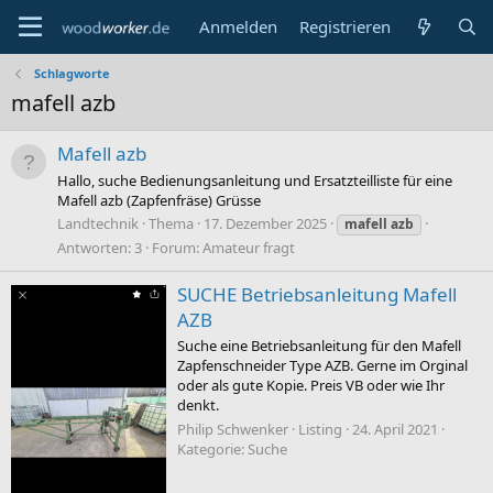
Anmelden
Registrieren
Schlagworte
mafell azb
Mafell azb
Hallo, suche Bedienungsanleitung und Ersatzteilliste für eine
Mafell azb (Zapfenfräse) Grüsse
Landtechnik
Thema
17. Dezember 2025
mafell
azb
Antworten: 3
Forum:
Amateur fragt
SUCHE Betriebsanleitung Mafell
AZB
Suche eine Betriebsanleitung für den Mafell
Zapfenschneider Type AZB. Gerne im Orginal
oder als gute Kopie. Preis VB oder wie Ihr
denkt.
Philip Schwenker
Listing
24. April 2021
Kategorie:
Suche