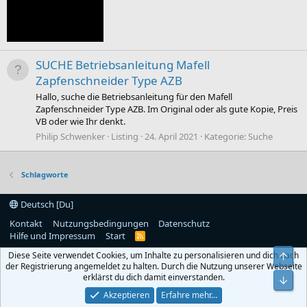
SUCHE Betriebsanleitung Mafell
Zapfenschneider Type AZB
Hallo, suche die Betriebsanleitung für den Mafell
Zapfenschneider Type AZB. Im Original oder als gute Kopie, Preis
VB oder wie Ihr denkt.
Philip Schwenker
Listing
24. April 2021
Kategorie:
Suche
Schlagworte
Deutsch [Du]
Kontakt
Nutzungsbedingungen
Datenschutz
Hilfe und Impressum
Start
R
S
Diese Seite verwendet Cookies, um Inhalte zu personalisieren und dich nach
S
Obe
der Registrierung angemeldet zu halten. Durch die Nutzung unserer Webseite
erklärst du dich damit einverstanden.
Unt
Akzeptieren
Erfahre mehr…