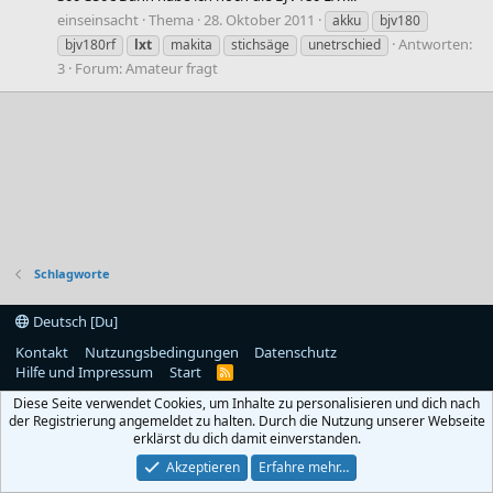
einseinsacht
Thema
28. Oktober 2011
akku
bjv180
Antworten:
bjv180rf
lxt
makita
stichsäge
unetrschied
3
Forum:
Amateur fragt
Schlagworte
Deutsch [Du]
Kontakt
Nutzungsbedingungen
Datenschutz
Hilfe und Impressum
Start
R
S
Diese Seite verwendet Cookies, um Inhalte zu personalisieren und dich nach
S
der Registrierung angemeldet zu halten. Durch die Nutzung unserer Webseite
erklärst du dich damit einverstanden.
Akzeptieren
Erfahre mehr…