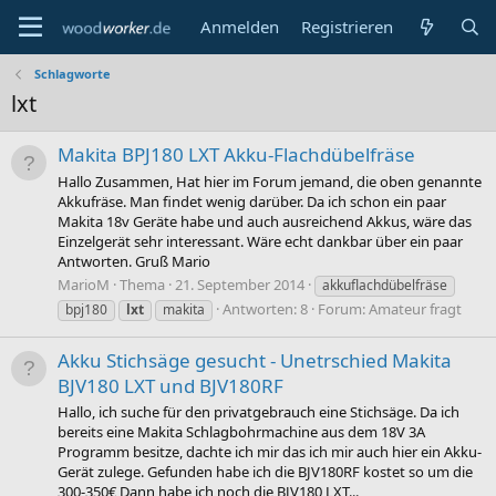
Anmelden
Registrieren
Schlagworte
lxt
Makita BPJ180 LXT Akku-Flachdübelfräse
Hallo Zusammen, Hat hier im Forum jemand, die oben genannte
Akkufräse. Man findet wenig darüber. Da ich schon ein paar
Makita 18v Geräte habe und auch ausreichend Akkus, wäre das
Einzelgerät sehr interessant. Wäre echt dankbar über ein paar
Antworten. Gruß Mario
MarioM
Thema
21. September 2014
akkuflachdübelfräse
Antworten: 8
Forum:
Amateur fragt
bpj180
lxt
makita
Akku Stichsäge gesucht - Unetrschied Makita
BJV180 LXT und BJV180RF
Hallo, ich suche für den privatgebrauch eine Stichsäge. Da ich
bereits eine Makita Schlagbohrmachine aus dem 18V 3A
Programm besitze, dachte ich mir das ich mir auch hier ein Akku-
Gerät zulege. Gefunden habe ich die BJV180RF kostet so um die
300-350€ Dann habe ich noch die BJV180 LXT...