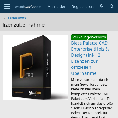
Anmelden
Registrieren
Schlagworte
lizenzübernahme
Verkauf gewerblich
Biete Palette CAD
Enterprise (Holz &
Design) inkl. 2
Lizenzen zur
offiziellen
Übernahme
Moin zusammen, da ich
mein Gewerbe auflöse,
biete ich hier mein
komplettes Palette CAD
Paket zum Verkauf an. Es
handelt sich um das große
"Holz + Design enterprise"
Paket. Der Neupreis für
dieses Paket liegt laut