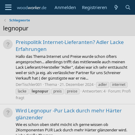
Anmelden
Registrieren
Schlagworte
legnopur
Preispolitik Internet-Lieferanten? Adler Lacke
Erfahrungen
Hallo das Thema Internet und Preise wurde schon öfters
angesprochen... allerdings trifft das mittlerweile auch meinen
Lack Lieferant/Hersteller "Adler", dabei war ich sehr enttäuscht
weil er sich ja eig. als verlässlicher Partner für uns Schreiner
Verkauft hat ( der günstigste war er nie...
DerTischler001
Thema
21. Dezember 2024
adler
internet
Antworten: 4
Forum:
Profi
lacke
legnopur
preis
preise
fragt
Wird Legnopur -Pur Lack durch mehr Härter
glänzender
Wie es schon oben steht möcht ich gerne wissen ob
2Komponenten PUR Lack durch mehr Härter glänzender wird.