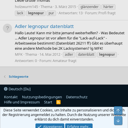
Liebe Grüße Thomas
holzwurm145
Thema
3. März 2015
glänzender
härter
Antworten: 13
Forum:
Profi fragt
lack
legnopur
pur
Adler legnopur datenblatt
Hallo Leute! Kann mir bitte jemand weiterhelfen? - Was Bedeutet
... Adler Legnopur ist vor allem für die "Lack-auf-Lack" -
Arbeitsweise bestimmt! (Datenblatt 26211 ff) Gibt es überhaupt
eine andere Methode bei 2K Lacksystemen? lg MFK!
MFK
Thema
14. Mai 2012
adler
datenblatt
legnopur
Antworten: 0
Forum:
Amateur fragt
Schlagworte
Deutsch [Du]
Kontakt
Nutzungsbedingungen
Datenschutz
Hilfe und Impressum
Start
R
S
Diese Seite verwendet Cookies, um Inhalte zu personalisieren und dich nach
Obe
S
der Registrierung angemeldet zu halten. Durch die Nutzung unserer Webseite
erklärst du dich damit einverstanden.
Unt
Akzeptieren
Erfahre mehr…