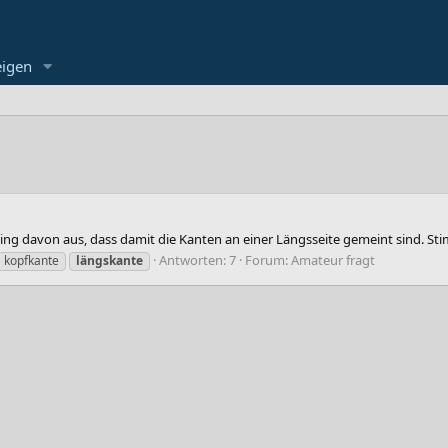
eigen
ging davon aus, dass damit die Kanten an einer Längsseite gemeint sind. St
Antworten: 7
Forum:
Amateur fragt
kopfkante
längskante