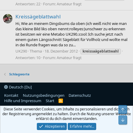
Antworten: 22
Forum:
Amateur fragt
Kreissägeblattwahl
Hi, Wie an meinem Dingsbums da oben (ich weiß nicht wie man
das kleine Bild liks oben nennt:rolleyes:)unschwer zu erkennen
ist besitzen wir eine Metabo UK290.:cool: Ich suche jetzt nach
einem guten Längsschnitt Sägeblatt für Vollholz und wollte mal
in dei Runde fragen was da so zu...
UK290
Thema
18. Dezember 2012
kreissaägeblattwahl
Antworten: 10
Forum:
Amateur fragt
Schlagworte
Deutsch [Du]
Kontakt
Nutzungsbedingungen
Datenschutz
Hilfe und Impressum
Start
R
S
Diese Seite verwendet Cookies, um Inhalte zu personalisieren und dich nach
Obe
S
der Registrierung angemeldet zu halten. Durch die Nutzung unserer Webseite
erklärst du dich damit einverstanden.
Unt
Akzeptieren
Erfahre mehr…