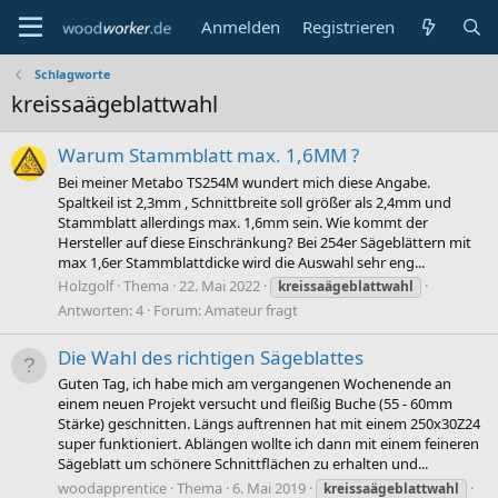
Anmelden
Registrieren
Schlagworte
kreissaägeblattwahl
Warum Stammblatt max. 1,6MM ?
Bei meiner Metabo TS254M wundert mich diese Angabe.
Spaltkeil ist 2,3mm , Schnittbreite soll größer als 2,4mm und
Stammblatt allerdings max. 1,6mm sein. Wie kommt der
Hersteller auf diese Einschränkung? Bei 254er Sägeblättern mit
max 1,6er Stammblattdicke wird die Auswahl sehr eng...
Holzgolf
Thema
22. Mai 2022
kreissaägeblattwahl
Antworten: 4
Forum:
Amateur fragt
Die Wahl des richtigen Sägeblattes
Guten Tag, ich habe mich am vergangenen Wochenende an
einem neuen Projekt versucht und fleißig Buche (55 - 60mm
Stärke) geschnitten. Längs auftrennen hat mit einem 250x30Z24
super funktioniert. Ablängen wollte ich dann mit einem feineren
Sägeblatt um schönere Schnittflächen zu erhalten und...
woodapprentice
Thema
6. Mai 2019
kreissaägeblattwahl