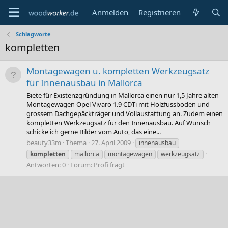
Anmelden
Registrieren
Schlagworte
kompletten
Montagewagen u. kompletten Werkzeugsatz
für Innenausbau in Mallorca
Biete für Existenzgründung in Mallorca einen nur 1,5 Jahre alten
Montagewagen Opel Vivaro 1.9 CDTi mit Holzfussboden und
grossem Dachgepäckträger und Vollaustattung an. Zudem einen
kompletten Werkzeugsatz für den Innenausbau. Auf Wunsch
schicke ich gerne Bilder vom Auto, das eine...
beauty33m
Thema
27. April 2009
innenausbau
kompletten
mallorca
montagewagen
werkzeugsatz
Antworten: 0
Forum:
Profi fragt