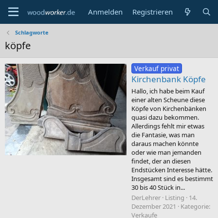
Anmelden
Registrieren
Schlagworte
köpfe
Verkauf privat
Kirchenbank Köpfe
Hallo, ich habe beim Kauf
einer alten Scheune diese
Köpfe von Kirchenbänken
quasi dazu bekommen.
Allerdings fehlt mir etwas
die Fantasie, was man
daraus machen könnte
oder wie man jemanden
findet, der an diesen
Endstücken Interesse hätte.
Insgesamt sind es bestimmt
30 bis 40 Stück in...
DerLehrer
Listing
14.
Dezember 2021
Kategorie:
Verkaufe