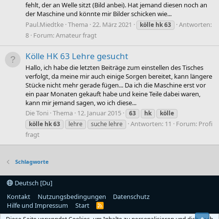
fehlt, der an Welle sitzt (Bild anbei). Hat jemand diesen noch an
der Maschine und könnte mir Bilder schicken wie...
Paul.Miedtke
Thema
22. März 2021
Antworten:
kölle
hk
63
8
Forum:
Amateur fragt
Kölle HK 63 Lehre gesucht
Hallo, ich habe die letzten Beiträge zum einstellen des Tisches
verfolgt, da meine mir auch einige Sorgen bereitet, kann längere
Stücke nicht mehr gerade fügen... Da ich die Maschine erst vor
ein paar Monaten gekauft habe und keine Teile dabei waren,
kann mir jemand sagen, wo ich diese...
Die Toni
Thema
12. Januar 2015
63
hk
kölle
Antworten: 11
Forum:
Profi
kölle
hk
63
lehre
suche lehre
fragt
Schlagworte
Deutsch [Du]
Kontakt
Nutzungsbedingungen
Datenschutz
Hilfe und Impressum
Start
R
S
S