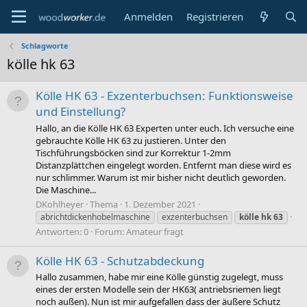
Anmelden
Registrieren
Schlagworte
kölle hk 63
Kölle HK 63 - Exzenterbuchsen: Funktionsweise
und Einstellung?
Hallo, an die Kölle HK 63 Experten unter euch. Ich versuche eine
gebrauchte Kölle HK 63 zu justieren. Unter den
Tischführungsböcken sind zur Korrektur 1-2mm
Distanzplättchen eingelegt worden. Entfernt man diese wird es
nur schlimmer. Warum ist mir bisher nicht deutlich geworden.
Die Maschine...
DKohlheyer
Thema
1. Dezember 2021
abrichtdickenhobelmaschine
exzenterbuchsen
kölle
hk
63
Antworten: 0
Forum:
Amateur fragt
Kölle HK 63 - Schutzabdeckung
Hallo zusammen, habe mir eine Kölle günstig zugelegt, muss
eines der ersten Modelle sein der HK63( antriebsriemen liegt
noch außen). Nun ist mir aufgefallen dass der äußere Schutz