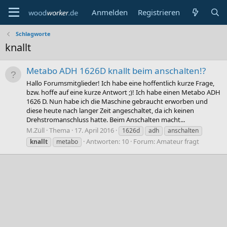
Anmelden
Registrieren
Schlagworte
knallt
Metabo ADH 1626D knallt beim anschalten!?
Hallo Forumsmitglieder! Ich habe eine hoffentlich kurze Frage,
bzw. hoffe auf eine kurze Antwort ;)! Ich habe einen Metabo ADH
1626 D. Nun habe ich die Maschine gebraucht erworben und
diese heute nach langer Zeit angeschaltet, da ich keinen
Drehstromanschluss hatte. Beim Anschalten macht...
M.Züll
Thema
17. April 2016
1626d
adh
anschalten
Antworten: 10
Forum:
Amateur fragt
knallt
metabo