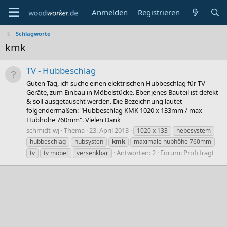
Anmelden
Registrieren
Schlagworte
kmk
TV - Hubbeschlag
Guten Tag, ich suche einen elektrischen Hubbeschlag für TV-
Geräte, zum Einbau in Möbelstücke. Ebenjenes Bauteil ist defekt
& soll ausgetauscht werden. Die Bezeichnung lautet
folgendermaßen: "Hubbeschlag KMK 1020 x 133mm / max
Hubhöhe 760mm". Vielen Dank
schmidt-wj
Thema
23. April 2013
1020 x 133
hebesystem
hubbeschlag
hubsysten
kmk
maximale hubhöhe 760mm
Antworten: 2
Forum:
Profi fragt
tv
tv möbel
versenkbar