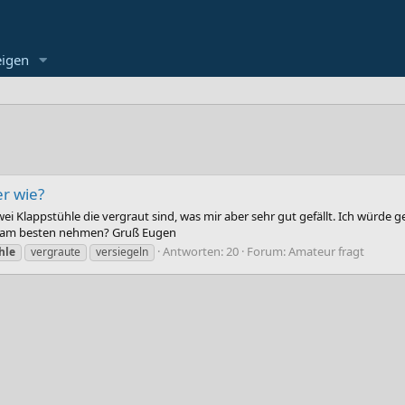
eigen
r wie?
wei Klappstühle die vergraut sind, was mir aber sehr gut gefällt. Ich würde
zu am besten nehmen? Gruß Eugen
Antworten: 20
Forum:
Amateur fragt
hle
vergraute
versiegeln