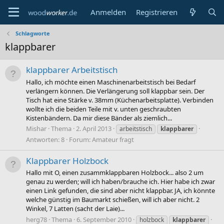
Anmelden
Registrieren
Schlagworte
klappbarer
klappbarer Arbeitstisch
Hallo, ich möchte einen Maschinenarbeitstisch bei Bedarf
verlängern können. Die Verlängerung soll klappbar sein. Der
Tisch hat eine Stärke v. 38mm (Küchenarbeitsplatte). Verbinden
wollte ich die beiden Teile mit v. unten geschraubten
Kistenbändern. Da mir diese Bänder als ziemlich...
Mishar
Thema
2. April 2013
arbeitstisch
klappbarer
Antworten: 8
Forum:
Amateur fragt
Klappbarer Holzbock
Hallo mit O, einen zusammklappbaren Holzbock... also 2 um
genau zu werden; will ich haben/brauche ich. Hier habe ich zwar
einen Link gefunden, die sind aber nicht klappbar. JA, ich könnte
welche günstig im Baumarkt schießen, will ich aber nicht. 2
Winkel, 7 Latten (sacht der Laie)...
herg78
Thema
6. September 2010
holzbock
klappbarer