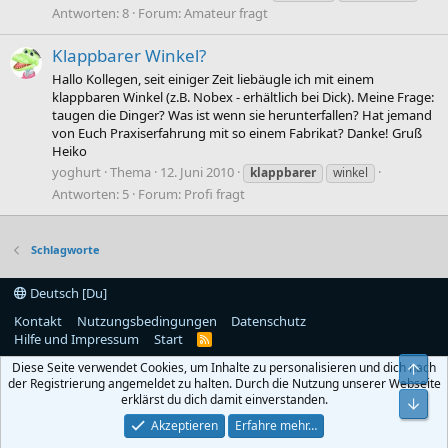
Antworten: 8
Forum:
Amateur fragt
Klappbarer Winkel?
Hallo Kollegen, seit einiger Zeit liebäugle ich mit einem
klappbaren Winkel (z.B. Nobex - erhältlich bei Dick). Meine Frage:
taugen die Dinger? Was ist wenn sie herunterfallen? Hat jemand
von Euch Praxiserfahrung mit so einem Fabrikat? Danke! Gruß
Heiko
yoghurt
Thema
12. Juni 2010
klappbarer
winkel
Antworten: 5
Forum:
Profi fragt
Schlagworte
Deutsch [Du]
Kontakt
Nutzungsbedingungen
Datenschutz
Hilfe und Impressum
Start
R
S
Diese Seite verwendet Cookies, um Inhalte zu personalisieren und dich nach
Obe
S
der Registrierung angemeldet zu halten. Durch die Nutzung unserer Webseite
erklärst du dich damit einverstanden.
Unt
Akzeptieren
Erfahre mehr…