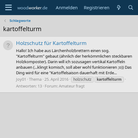
Anmelden
Registrieren
Schlagworte
kartoffelturm
Holzschutz für Kartoffelturm
Hallo! Ich habe aus Lärchenholzbrettern einen sog.
"Kartoffelturm" gebaut (ähnlich der herkömmlichen steckbaren
Holzkomposter). Darin will ich sozusagen vertikal Kartoffeln
anbauen (...klingt komisch, soll aber wohl funktionieren ;o)) Das
Ding wird für eine "Kartoffelsaison dauerhaft mit Erde...
Joy01
Thema
25. April 2016
holzschutz
kartoffelturm
Antworten: 13
Forum:
Amateur fragt