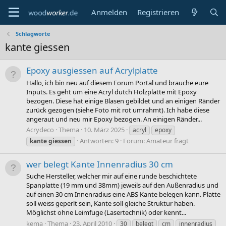
Anmelden
Registrieren
Schlagworte
kante giessen
Epoxy ausgiessen auf Acrylplatte
Hallo, ich bin neu auf diesem Forum Portal und brauche eure
Inputs. Es geht um eine Acryl dutch Holzplatte mit Epoxy
bezogen. Diese hat einige Blasen gebildet und an einigen Ränder
zurück gezogen (siehe Foto mit rot umrahmt). Ich habe diese
angeraut und neu mir Epoxy bezogen. An einigen Ränder...
Acrydeco
Thema
10. März 2025
acryl
epoxy
Antworten: 9
Forum:
Amateur fragt
kante
giessen
wer belegt Kante Innenradius 30 cm
Suche Hersteller, welcher mir auf eine runde beschichtete
Spanplatte (19 mm und 38mm) jeweils auf den Außenradius und
auf einen 30 cm Innenradius eine ABS Kante belegen kann. Platte
soll weiss geperlt sein, Kante soll gleiche Struktur haben.
Möglichst ohne Leimfuge (Lasertechnik) oder kennt...
kema
Thema
23. April 2010
30
belegt
cm
innenradius