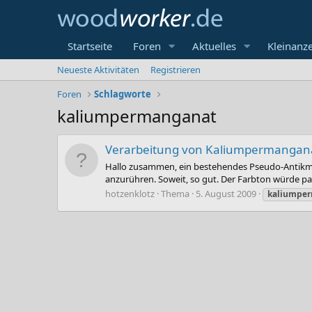
Startseite
Foren
Aktuelles
Kleinanz
Neueste Aktivitäten
Registrieren
Foren
Schlagworte
kaliumpermanganat
Verarbeitung von Kaliumpermangan
Hallo zusammen, ein bestehendes Pseudo-Antikmöb
anzurühren. Soweit, so gut. Der Farbton würde passe
hotzenklotz
Thema
5. August 2009
kaliumpe