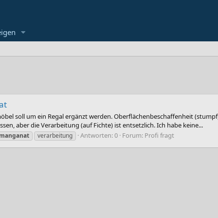
eigen
at
el soll um ein Regal ergänzt werden. Oberflächenbeschaffenheit (stumpf, 
n, aber die Verarbeitung (auf Fichte) ist entsetzlich. Ich habe keine...
Antworten: 0
Forum:
Profi fragt
rmanganat
verarbeitung