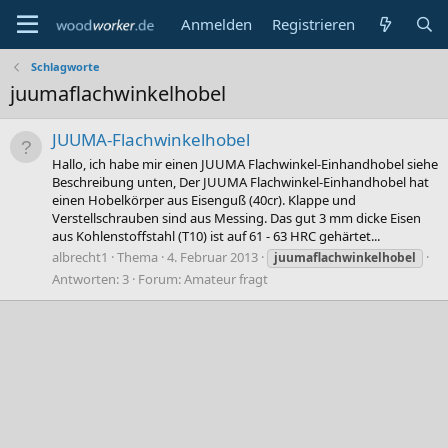
Anmelden
Registrieren
Schlagworte
juumaflachwinkelhobel
JUUMA-Flachwinkelhobel
Hallo, ich habe mir einen JUUMA Flachwinkel-Einhandhobel siehe
Beschreibung unten, Der JUUMA Flachwinkel-Einhandhobel hat
einen Hobelkörper aus Eisenguß (40cr). Klappe und
Verstellschrauben sind aus Messing. Das gut 3 mm dicke Eisen
aus Kohlenstoffstahl (T10) ist auf 61 - 63 HRC gehärtet...
albrecht1
Thema
4. Februar 2013
juumaflachwinkelhobel
Antworten: 3
Forum:
Amateur fragt