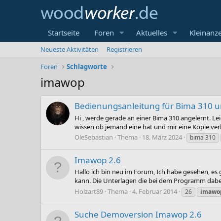
Startseite
Foren
Aktuelles
Kleinanz
Neueste Aktivitäten
Registrieren
Foren
Schlagworte
imawop
Bedienungsanleitung für Bima 310 
Hi , werde gerade an einer Bima 310 angelernt.
wissen ob jemand eine hat und mir eine Kopie v
OleSebastian
Thema
18. März 2024
bima 310
Imawop 2.6
Hallo ich bin neu im Forum, Ich habe gesehen, e
kann. Die Unterlagen die bei dem Programm dabei si
Holzart89
Thema
4. Februar 2014
26
imawo
Suche Demoversion Imawop 2.6