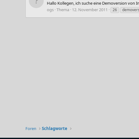
Hallo Kollegen, ich suche eine Demoversion von Im
ogs
Thema
12. November 2011
26
demovers
Foren
Schlagworte