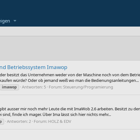
eigen
und Betriebssystem Imawop
 Leider besitzt das Unternehmen weder von der Maschine noch von dem Bet
erkaufen würde? Oder ob jemand weiß wo man die Bedienungsanleitungen...
Antworten: 5
Forum:
Steuerung/Programierung
imawop
s gibt ausser mir noch mehr Leute die mit ImaWob 2.6 arbeiten. Besitzt 
nd, finde ich mager. Über Ima lässt sich hier nichts mehr...
Antworten: 2
Forum:
HOLZ & EDV
p