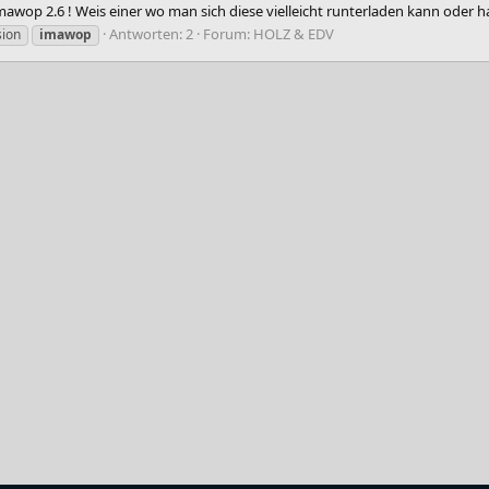
awop 2.6 ! Weis einer wo man sich diese vielleicht runterladen kann oder h
Antworten: 2
Forum:
HOLZ & EDV
ion
imawop