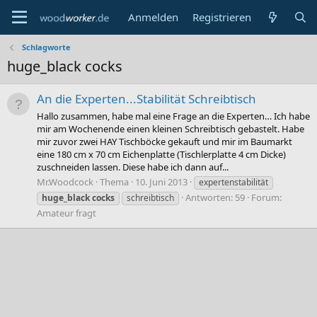
Anmelden
Registrieren
Schlagworte
huge_black cocks
An die Experten...Stabilität Schreibtisch
Hallo zusammen, habe mal eine Frage an die Experten… Ich habe
mir am Wochenende einen kleinen Schreibtisch gebastelt. Habe
mir zuvor zwei HAY Tischböcke gekauft und mir im Baumarkt
eine 180 cm x 70 cm Eichenplatte (Tischlerplatte 4 cm Dicke)
zuschneiden lassen. Diese habe ich dann auf...
Mr.Woodcock
Thema
10. Juni 2013
expertenstabilität
Antworten: 59
Forum:
huge_black
cocks
schreibtisch
Amateur fragt