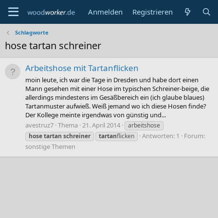
Anmelden
Registrieren
Schlagworte
hose tartan schreiner
Arbeitshose mit Tartanflicken
moin leute, ich war die Tage in Dresden und habe dort einen
Mann gesehen mit einer Hose im typischen Schreiner-beige, die
allerdings mindestens im Gesäßbereich ein (ich glaube blaues)
Tartanmuster aufwieß. Weiß jemand wo ich diese Hosen finde?
Der Kollege meinte irgendwas von günstig und...
avestruz7
Thema
21. April 2014
arbeitshose
Antworten: 1
Forum:
hose
tartan
schreiner
tartan
flicken
sonstige Themen