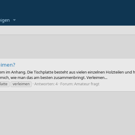
eigen
leimen?
dem im Anhang. Die Tischplatte besteht aus vielen einzelnen Holzteilen und ha
h mich, wie man das am besten zusammenbringt. Verleimen...
Antworten: 4
Forum:
Amateur fragt
latte
verleimen