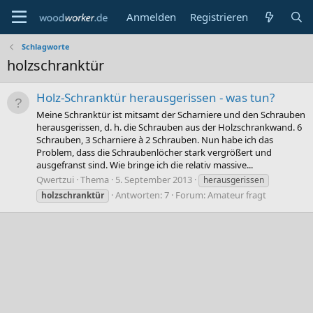
Anmelden
Registrieren
Schlagworte
holzschranktür
Holz-Schranktür herausgerissen - was tun?
Meine Schranktür ist mitsamt der Scharniere und den Schrauben
herausgerissen, d. h. die Schrauben aus der Holzschrankwand. 6
Schrauben, 3 Scharniere à 2 Schrauben. Nun habe ich das
Problem, dass die Schraubenlöcher stark vergrößert und
ausgefranst sind. Wie bringe ich die relativ massive...
Qwertzui
Thema
5. September 2013
herausgerissen
Antworten: 7
Forum:
Amateur fragt
holzschranktür