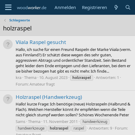
Anmelden
Registrieren
Schlagworte
holzraspel
Viiala Raspel gesucht
Hallo, ich suche für einen Freund Raspeln der Marke Viiala (verm.
aus Finnland?) Er schätzt diese wegen des sehr guten,
aggressiven Abtrags und ordentlicher Standzeit. Sein Bestand
geht leider dem Ende entgegen und den Lieferanten, bei dem er
sie bisher bezogen hat gibt es nicht mehr. Ich finde...
kra
Thema
10. August 2023
Antworten: 1
holzraspel
Forum:
Amateur fragt
Holzraspel (Handwerkzeug)
Hallo! kurze Frage: Ich benötige (neue) Holzraspeln (Halbrund &
Flach). Welchen Hersteller könnt ihr empfehlen wenn die Teile
nicht gleich stumpf werden sollen? Schönes Wochenende Peter
Sams
Thema
11. November 2011
handwerkzeug
Antworten: 9
Forum:
handwerkzeuge
holzraspel
raspel
Amateur fragt