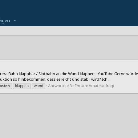
eigen
 Carrera Bahn klappbar / Slotbahn an die Wand klappen - YouTube Gerne wü
tion so hinbekommen, dass es leicht und stabil wird? Ich...
Antworten: 3
Forum:
Amateur fragt
asten
klappen
wand