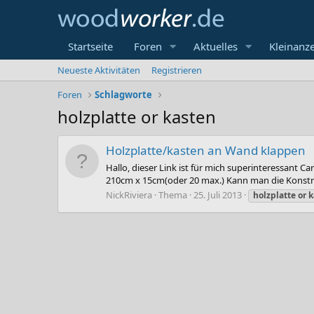
Startseite
Foren
Aktuelles
Kleinanz
Neueste Aktivitäten
Registrieren
Foren
Schlagworte
holzplatte or kasten
Holzplatte/kasten an Wand klappen
Hallo, dieser Link ist für mich superinteressant
210cm x 15cm(oder 20 max.) Kann man die Konstruk
NickRiviera
Thema
25. Juli 2013
holzplatte
or
k