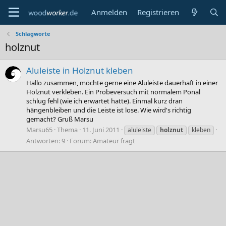
Anmelden
Registrieren
Schlagworte
holznut
Aluleiste in Holznut kleben
Hallo zusammen, möchte gerne eine Aluleiste dauerhaft in einer
Holznut verkleben. Ein Probeversuch mit normalem Ponal
schlug fehl (wie ich erwartet hatte). Einmal kurz dran
hängenbleiben und die Leiste ist lose. Wie wird's richtig
gemacht? Gruß Marsu
Marsu65
Thema
11. Juni 2011
aluleiste
holznut
kleben
Antworten: 9
Forum:
Amateur fragt