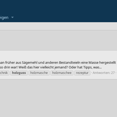
eigen
 man früher aus Sägemehl und anderen Bestandteieln eine Masse hergestellt 
drin war! Weiß das hier vielleicht jemand? Oder hat Tipps, was...
Antworten: 27
echnik
holzguss
holzmasche
holzmaschee
rezeptur