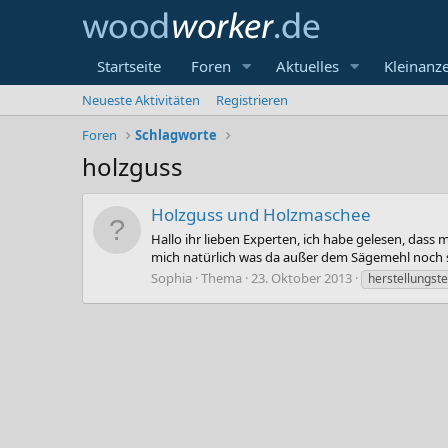
Startseite
Foren
Aktuelles
Kleinanz
Neueste Aktivitäten
Registrieren
Foren
Schlagworte
holzguss
Holzguss und Holzmaschee
Hallo ihr lieben Experten, ich habe gelesen, dass
mich natürlich was da außer dem Sägemehl noch so 
Sophia
Thema
23. Oktober 2013
herstellungst