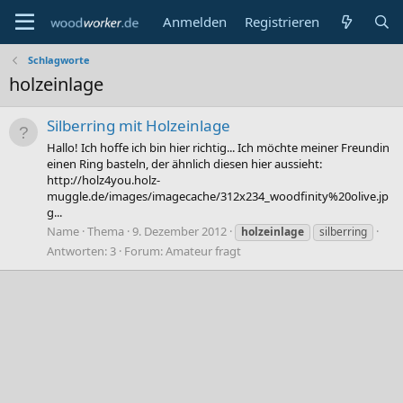
Anmelden
Registrieren
Schlagworte
holzeinlage
Silberring mit Holzeinlage
Hallo! Ich hoffe ich bin hier richtig... Ich möchte meiner Freundin
einen Ring basteln, der ähnlich diesen hier aussieht:
http://holz4you.holz-
muggle.de/images/imagecache/312x234_woodfinity%20olive.jp
g...
Name
Thema
9. Dezember 2012
holzeinlage
silberring
Antworten: 3
Forum:
Amateur fragt