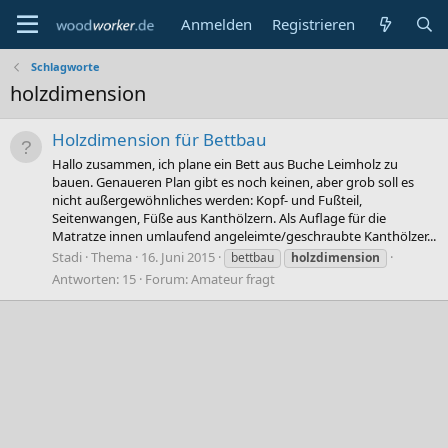
Anmelden
Registrieren
Schlagworte
holzdimension
Holzdimension für Bettbau
Hallo zusammen, ich plane ein Bett aus Buche Leimholz zu
bauen. Genaueren Plan gibt es noch keinen, aber grob soll es
nicht außergewöhnliches werden: Kopf- und Fußteil,
Seitenwangen, Füße aus Kanthölzern. Als Auflage für die
Matratze innen umlaufend angeleimte/geschraubte Kanthölzer...
Stadi
Thema
16. Juni 2015
bettbau
holzdimension
Antworten: 15
Forum:
Amateur fragt