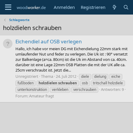
Anmelden
Registrieren
Schlagworte
holzdielen schrauben
Eichendiel auf OSB verlegen
Hallo, ich habe vor meien DG mit Eichendielung 22mm stark mit
umlaufender Nut und feder zu verlegen. Die Uk ist : 90° versetzt
zur Balkenlage (a=ca. 80cm) ist die Uk im Abstand von ca. 40cm.
darüber ist eine Lage 22mm OSB Platten die mit der UK alle ca.
25cm verschraubt ist. Jetzt die...
Unregistriert
Thema
24. Juli 2012
diele
dielung
eiche
fußboden
holzdielen
schrauben
osb
tritschall holzdiele
Antworten: 9
unterkonstruktion
verkleben
verschrauben
Forum:
Amateur fragt