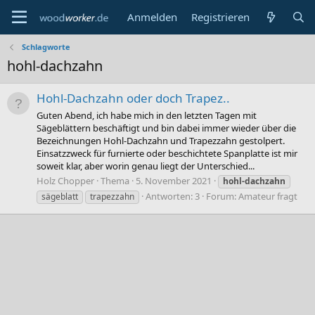
Anmelden
Registrieren
Schlagworte
hohl-dachzahn
Hohl-Dachzahn oder doch Trapez..
Guten Abend, ich habe mich in den letzten Tagen mit
Sägeblättern beschäftigt und bin dabei immer wieder über die
Bezeichnungen Hohl-Dachzahn und Trapezzahn gestolpert.
Einsatzzweck für furnierte oder beschichtete Spanplatte ist mir
soweit klar, aber worin genau liegt der Unterschied...
Holz Chopper
Thema
5. November 2021
hohl-dachzahn
Antworten: 3
Forum:
Amateur fragt
sägeblatt
trapezzahn