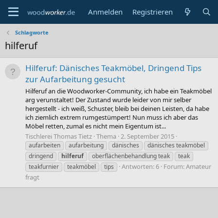
Anmelden
Registrieren
Schlagworte
hilferuf
Hilferuf: Dänisches Teakmöbel, Dringend Tips
zur Aufarbeitung gesucht
Hilferuf an die Woodworker-Community, ich habe ein Teakmöbel
arg verunstaltet! Der Zustand wurde leider von mir selber
hergestellt - ich weiß, Schuster, bleib bei deinen Leisten, da habe
ich ziemlich extrem rumgestümpert! Nun muss ich aber das
Möbel retten, zumal es nicht mein Eigentum ist...
Tischlerei Thomas Tietz
Thema
2. September 2015
aufarbeiten
aufarbeitung
dänisches
dänisches teakmöbel
dringend
hilferuf
oberflächenbehandlung teak
teak
Antworten: 6
Forum:
Amateur
teakfurnier
teakmöbel
tips
fragt