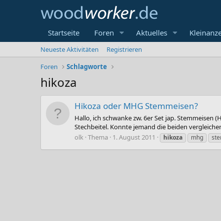
Startseite
Foren
Aktuelles
Kleinanz
Neueste Aktivitäten
Registrieren
Foren
Schlagworte
hikoza
Hikoza oder MHG Stemmeisen?
Hallo, ich schwanke zw. 6er Set jap. Stemmeisen (H
Stechbeitel. Konnte jemand die beiden vergleiche
olk
Thema
1. August 2011
hikoza
mhg
st