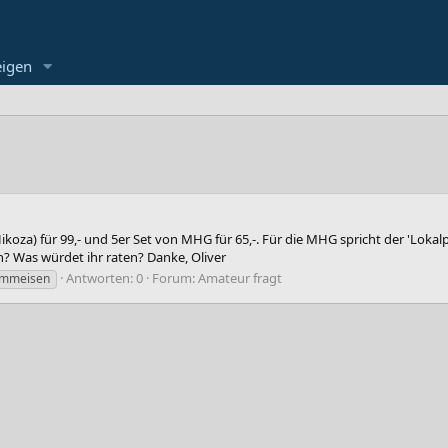
eigen
ikoza) für 99,- und 5er Set von MHG für 65,-. Für die MHG spricht der 'Lokal
n? Was würdet ihr raten? Danke, Oliver
Antworten: 0
Forum:
Amateur fragt
emmeisen