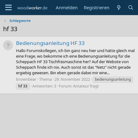
Anmelden
Registrieren
Schlagworte
hf 33
Bedienungsanleitung HF 33
Hallo Forumskollegen, ich bin ganz neu hier und hätte gleich mal
eine Frage, wo bekomme ich eine Bedienungsanleitung für die
Scheppach HF 33 Tischfräsmaschine her? Auf der Website von
Scheppach finde ich nix. Auch sonst ist das "Netz" nicht gerade
ergiebig gewesen. Bin eben gerade dabei mir eine...
brownbear
Thema
29. November 2022
bedienungsanleitung
Antworten: 3
Forum:
Amateur fragt
hf
33