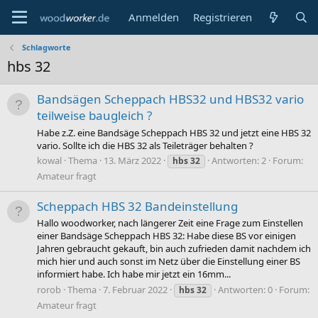
Anmelden
Registrieren
Schlagworte
hbs 32
Bandsägen Scheppach HBS32 und HBS32 vario
teilweise baugleich ?
Habe z.Z. eine Bandsäge Scheppach HBS 32 und jetzt eine HBS 32
vario. Sollte ich die HBS 32 als Teileträger behalten ?
kowal
Thema
13. März 2022
Antworten: 2
Forum:
hbs
32
Amateur fragt
Scheppach HBS 32 Bandeinstellung
Hallo woodworker, nach längerer Zeit eine Frage zum Einstellen
einer Bandsäge Scheppach HBS 32: Habe diese BS vor einigen
Jahren gebraucht gekauft, bin auch zufrieden damit nachdem ich
mich hier und auch sonst im Netz über die Einstellung einer BS
informiert habe. Ich habe mir jetzt ein 16mm...
rorob
Thema
7. Februar 2022
Antworten: 0
Forum:
hbs
32
Amateur fragt