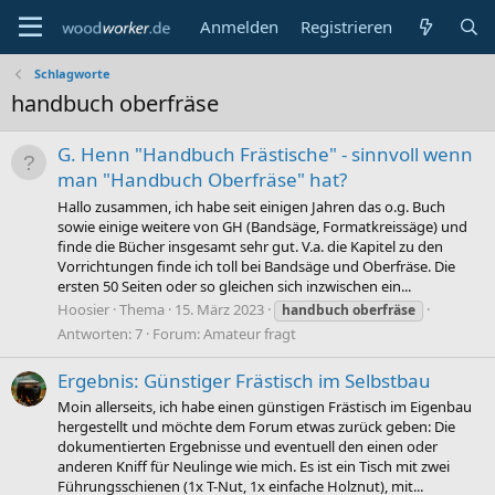
Anmelden
Registrieren
Schlagworte
handbuch oberfräse
G. Henn "Handbuch Frästische" - sinnvoll wenn
man "Handbuch Oberfräse" hat?
Hallo zusammen, ich habe seit einigen Jahren das o.g. Buch
sowie einige weitere von GH (Bandsäge, Formatkreissäge) und
finde die Bücher insgesamt sehr gut. V.a. die Kapitel zu den
Vorrichtungen finde ich toll bei Bandsäge und Oberfräse. Die
ersten 50 Seiten oder so gleichen sich inzwischen ein...
Hoosier
Thema
15. März 2023
handbuch
oberfräse
Antworten: 7
Forum:
Amateur fragt
Ergebnis: Günstiger Frästisch im Selbstbau
Moin allerseits, ich habe einen günstigen Frästisch im Eigenbau
hergestellt und möchte dem Forum etwas zurück geben: Die
dokumentierten Ergebnisse und eventuell den einen oder
anderen Kniff für Neulinge wie mich. Es ist ein Tisch mit zwei
Führungsschienen (1x T-Nut, 1x einfache Holznut), mit...