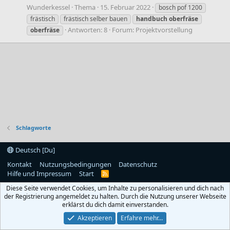
Wunderkessel
Thema
15. Februar 2022
bosch pof 1200
frästisch
frästisch selber bauen
handbuch
oberfräse
Antworten: 8
Forum:
Projektvorstellung
oberfräse
Schlagworte
Deutsch [Du]
Kontakt
Nutzungsbedingungen
Datenschutz
Hilfe und Impressum
Start
R
S
Diese Seite verwendet Cookies, um Inhalte zu personalisieren und dich nach
S
der Registrierung angemeldet zu halten. Durch die Nutzung unserer Webseite
erklärst du dich damit einverstanden.
Akzeptieren
Erfahre mehr…