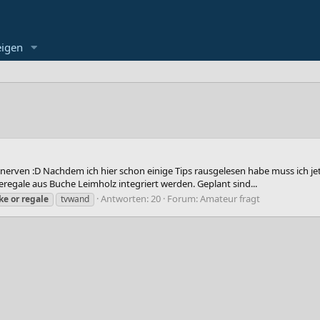
eigen
nerven :D Nachdem ich hier schon einige Tips rausgelesen habe muss ich jetzt
gale aus Buche Leimholz integriert werden. Geplant sind...
Antworten: 20
Forum:
Amateur fragt
ke
or
regale
tvwand