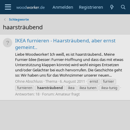
Anmelden
Registrieren
Schlagworte
haarsträubend
IKEA furnieren - Haarsträubend, aber ernst
gemeint..
Liebe Woodworker! Ich weiß, es ist haarsträubend.. Meine
Furnier-Idee (besser: Furnier-Hoffnung und dass das mit etwas
Unterstützung klappen könnte) wird wohl einiges Entsetzen
und/oder Gelächter bei euch hervorrufen. Die Geschichte geht
so: Wir haben uns für das Wohnzimmer unserer neuen...
Ohne Abschluss
Thema
6. August 2011
ernst
furnier
furnieren
haarsträubend
ikea
ikea tunen
ikea-tunig
Antworten: 18
Forum:
Amateur fragt