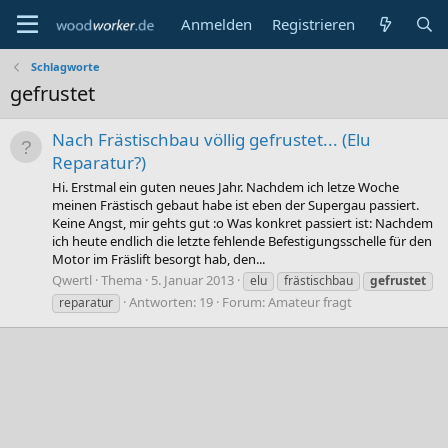
Anmelden
Registrieren
Schlagworte
gefrustet
Nach Frästischbau völlig gefrustet... (Elu
Reparatur?)
Hi. Erstmal ein guten neues Jahr. Nachdem ich letze Woche
meinen Frästisch gebaut habe ist eben der Supergau passiert.
Keine Angst, mir gehts gut :o Was konkret passiert ist: Nachdem
ich heute endlich die letzte fehlende Befestigungsschelle für den
Motor im Fräslift besorgt hab, den...
Qwertl
Thema
5. Januar 2013
elu
frästischbau
gefrustet
Antworten: 19
Forum:
Amateur fragt
reparatur