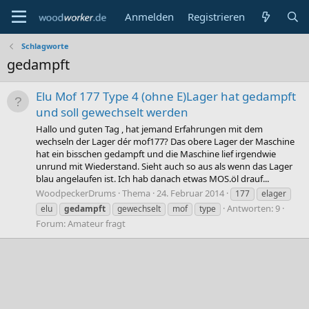
Anmelden
Registrieren
Schlagworte
gedampft
Elu Mof 177 Type 4 (ohne E)Lager hat gedampft
und soll gewechselt werden
Hallo und guten Tag , hat jemand Erfahrungen mit dem
wechseln der Lager dér mof177? Das obere Lager der Maschine
hat ein bisschen gedampft und die Maschine lief irgendwie
unrund mit Wiederstand. Sieht auch so aus als wenn das Lager
blau angelaufen ist. Ich hab danach etwas MOS.öl drauf...
WoodpeckerDrums
Thema
24. Februar 2014
177
elager
Antworten: 9
elu
gedampft
gewechselt
mof
type
Forum:
Amateur fragt