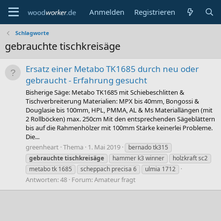
Anmelden
Registrieren
Schlagworte
gebrauchte tischkreisäge
Ersatz einer Metabo TK1685 durch neu oder
gebraucht - Erfahrung gesucht
Bisherige Säge: Metabo TK1685 mit Schiebeschlitten &
Tischverbreiterung Materialien: MPX bis 40mm, Bongossi &
Douglasie bis 100mm, HPL, PMMA, AL & Ms Materiallängen (mit
2 Rollböcken) max. 250cm Mit den entsprechenden Sägeblättern
bis auf die Rahmenhölzer mit 100mm Stärke keinerlei Probleme.
Die...
greenheart
Thema
1. Mai 2019
bernado tk315
gebrauchte
tischkreisäge
hammer k3 winner
holzkraft sc2
metabo tk 1685
scheppach precisa 6
ulmia 1712
Antworten: 48
Forum:
Amateur fragt