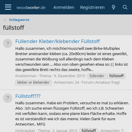
Anmelden
Registrieren
Schlagworte
füllstoff
Füllender Kleber/klebender Füllstoff
Hallo zusammen, ich möchte/muss/will zwei Birke-Multiplex
Bretter aneinander kleben (ca. 20x80cm) leider ist eines gewölbt,
zusammen die Wölbung soll allerdings nach dem Kleben
verschwunden sein ... Also von oben gesehen etwa so: (| links ist
das gewölbte Brett rechts das zweite, hoffe...
Knatterman
Thema
9. Dezember 2015
füllender
füllstoff
Antworten: 24
Forum:
Amateur fragt
kleber or klebender
Füllstoff???
Hallo zusammen. Habe ein Problem, versuche es mal zu erklären.
Also : Ich suche einen flüssigen Füllstoff, wo ich z.B. Schwarten
mit verfüllen kann, sodass eine plane klare Fläche erhalte. Hoffe
es ist verständlich wie ich das meine. Vielen Dank für eure
Antworten.. MFG
Holzräuber
Thema
2. Januar 2013
Antworten: 7
füllstoff