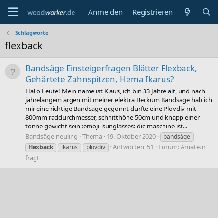
Anmelden
Registrieren
Schlagworte
flexback
Bandsäge Einsteigerfragen Blätter Flexback,
Gehärtete Zahnspitzen, Hema Ikarus?
Hallo Leute! Mein name ist Klaus, ich bin 33 Jahre alt, und nach
jahrelangem ärgen mit meiner elektra Beckum Bandsäge hab ich
mir eine richtige Bandsäge gegönnt dürfte eine Plovdiv mit
800mm raddurchmesser, schnitthöhe 50cm und knapp einer
tonne gewicht sein :emoji_sunglasses: die maschine ist...
Bandsäge-neuling
Thema
19. Oktober 2020
bandsäge
Antworten: 51
Forum:
Amateur
flexback
ikarus
plovdiv
fragt