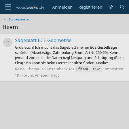
Anmelden
Registrieren
Schlagworte
fleam
Sägeblatt ECE Geometrie
Grüß euch! Ich möcht das Sägeblatt meiner ECE Gestellsäge
schärfen (Absetzsäge, Zahnteilung 3mm, ArtNr 250.60). Kennt
jemand von euch die Daten bzgl Neigung und Schrägung (Rake,
Flea)? Ich kann sie beim Hersteller nicht finden. Danke!
Raina
Thema
16. Dezember 2023
Antworten:
fleam
rake
19
Forum:
Amateur fragt