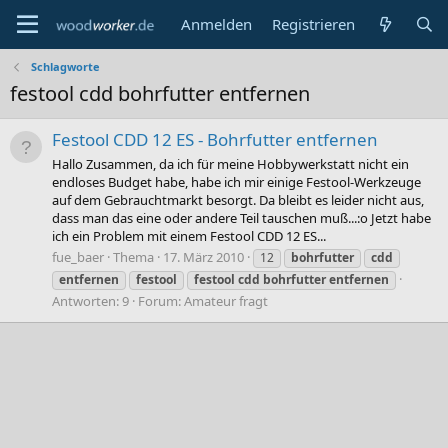
Anmelden
Registrieren
Schlagworte
festool cdd bohrfutter entfernen
Festool CDD 12 ES - Bohrfutter entfernen
Hallo Zusammen, da ich für meine Hobbywerkstatt nicht ein
endloses Budget habe, habe ich mir einige Festool-Werkzeuge
auf dem Gebrauchtmarkt besorgt. Da bleibt es leider nicht aus,
dass man das eine oder andere Teil tauschen muß...:o Jetzt habe
ich ein Problem mit einem Festool CDD 12 ES...
fue_baer
Thema
17. März 2010
12
bohrfutter
cdd
entfernen
festool
festool
cdd
bohrfutter
entfernen
Antworten: 9
Forum:
Amateur fragt