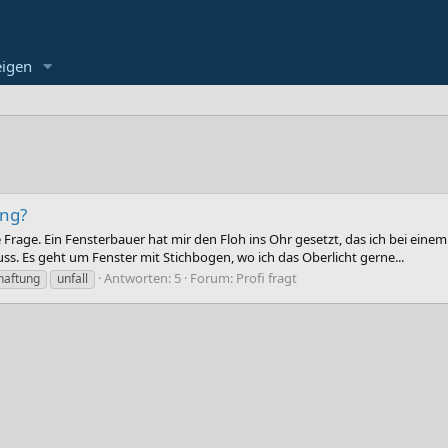
eigen
ung?
rage. Ein Fensterbauer hat mir den Floh ins Ohr gesetzt, das ich bei einem
ss. Es geht um Fenster mit Stichbogen, wo ich das Oberlicht gerne...
Antworten: 5
Forum:
Profi fragt
haftung
unfall