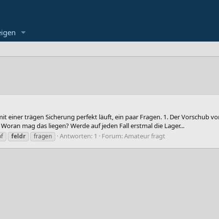
eigen
t einer trägen Sicherung perfekt läuft, ein paar Fragen. 1. Der Vorschub 
oran mag das liegen? Werde auf jeden Fall erstmal die Lager...
Antworten: 1
Forum:
Amateur fragt
bf
feldr
fragen