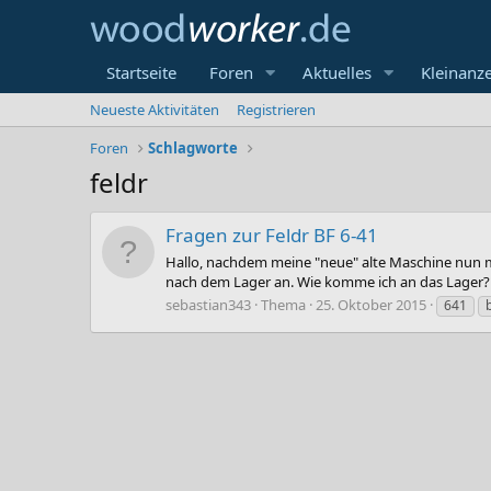
Startseite
Foren
Aktuelles
Kleinanz
Neueste Aktivitäten
Registrieren
Foren
Schlagworte
feldr
Fragen zur Feldr BF 6-41
Hallo, nachdem meine "neue" alte Maschine nun mi
nach dem Lager an. Wie komme ich an das Lager? W
sebastian343
Thema
25. Oktober 2015
641