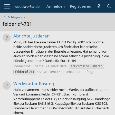
Anmelden
Registrieren
Schlagworte
felder cf-731
Abrichte justieren
Moin, ich besitze eine Felder CF731 Pro Bj. 2002. Ich möchte
beide Abrichttische justieren. Ich finde aber leider keine
passenden Einträge in der Betriebsanleitung. Hat jemand von
euch an solch einer Maschine schon selbst die Justierung in die
Hände genommen? Danke für Eure Hilfe!
Tomakoma
Thema
21. März 2024
abrichttische justieren
Antworten: 1
Forum:
Amateur fragt
felder
cf-731
Werkstattauflösung
Hallo zusammen, muss leider meine Werkstatt auflösen, zum
Verkauf kommen, Felder CF-731, 5fach Kombi mit
Vorschubapparat Felder F38, Felder Absaugung AF22 Bandsäge
Elektra Beckum BAS 316 G, Kappsäge Elektra Beckum KGS 303,
Drehbank Fleischmann CQ6230A-1x910. Bin auf der suche nach
einem...