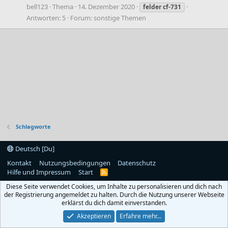
bell123
Thema
14. Dezember 2020
felder
cf-731
Antworten: 5
Forum:
sonstige Themen
Schlagworte
Deutsch [Du]
Kontakt
Nutzungsbedingungen
Datenschutz
Hilfe und Impressum
Start
R
S
Diese Seite verwendet Cookies, um Inhalte zu personalisieren und dich nach
S
der Registrierung angemeldet zu halten. Durch die Nutzung unserer Webseite
erklärst du dich damit einverstanden.
Akzeptieren
Erfahre mehr…