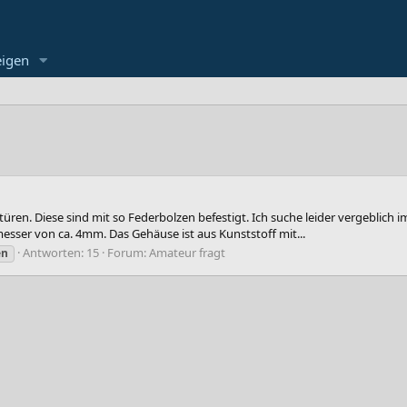
eigen
ltüren. Diese sind mit so Federbolzen befestigt. Ich suche leider vergeblich 
hmesser von ca. 4mm. Das Gehäuse ist aus Kunststoff mit...
Antworten: 15
Forum:
Amateur fragt
en