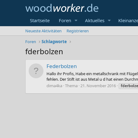
Startseite
Foren
Aktuelles
Kleinanz
Neueste Aktivitäten
Registrieren
Foren
Schlagworte
fderbolzen
Federbolzen
Hallo ihr Profis, Habe ein metallschrank mit Flüge
fehlen. Der Stift ist aus Metal u d hat einen Durc
dima4ka
Thema
21. November 2016
fderbolz