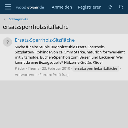
Anmelden
Registrieren
Schlagworte
ersatzsperrholzsitzfläche
Ersatz-Sperrholz-Sitzfläche
Suche für alte Stühle Bugholzstühle Ersatz-Sperrholz-
Sitzplatten/ Rohlinge von ca. 5mm Stärke, natürlich formverleimt
mit Sitzmulde, Buchen-Sperrholz zum Beizen und Lackieren Wer
kennt da eine Bezugsquelle? Hölzerne Grüße: P.Eder
P.Eder
Thema
23. Februar 2010
ersatzsperrholzsitzfläche
Antworten: 1
Forum:
Profi fragt