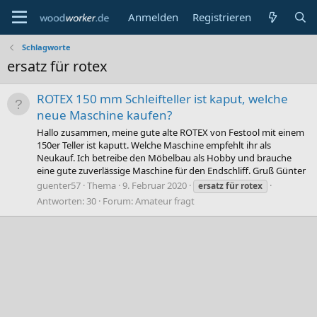
Anmelden
Registrieren
Schlagworte
ersatz für rotex
ROTEX 150 mm Schleifteller ist kaput, welche
neue Maschine kaufen?
Hallo zusammen, meine gute alte ROTEX von Festool mit einem
150er Teller ist kaputt. Welche Maschine empfehlt ihr als
Neukauf. Ich betreibe den Möbelbau als Hobby und brauche
eine gute zuverlässige Maschine für den Endschliff. Gruß Günter
guenter57
Thema
9. Februar 2020
ersatz
für
rotex
Antworten: 30
Forum:
Amateur fragt